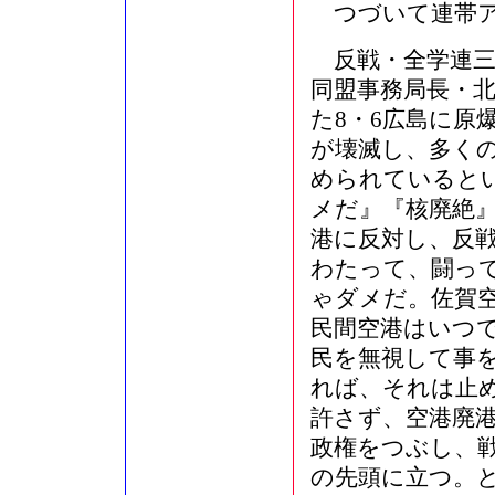
つづいて連帯ア
反戦・全学連三
同盟事務局長・
た8・6広島に原
が壊滅し、多く
められていると
メだ』『核廃絶
港に反対し、反戦
わたって、闘っ
ゃダメだ。佐賀
民間空港はいつ
民を無視して事
れば、それは止
許さず、空港廃
政権をつぶし、
の先頭に立つ。