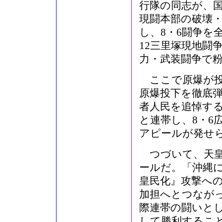
行隊の同志が、国
現闘本部の破壊
し、8・6闘争を
12三里塚現地闘
力・武装闘争で
ここで原爆が投
原爆投下を徹底
者人民を追悼する
と連帯し、8・6
アピールが発せ
つづいて、天皇
ールだ。「沖縄
皇民化』攻撃へ
加担へとつなが
際連帯の闘いと
して勝利するこ