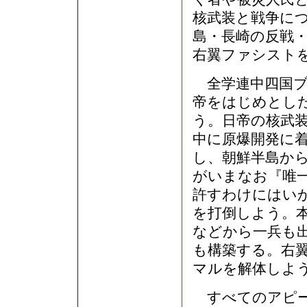
核武装と戦争に
島・長崎の反戦
右翼ファシスト
全学連中四国ブ
帝をはじめとし
う。日帝の核武
中に原爆開発に
し、朝鮮半島か
がいまなお『唯
許すわけにはい
を打倒しよう。
などから一兵も
も構築する。右
マルを解体しよ
すべてのアピー