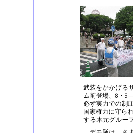
武装をかかげる
ム前登場、8・5
必ず実力での制
国家権力に守られ
する木元グルー
デモ隊は、さま