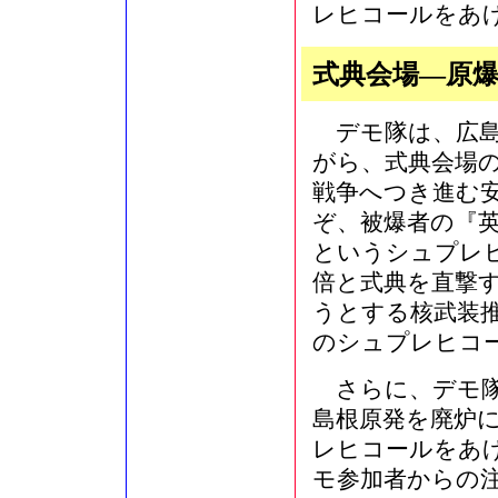
レヒコールをあ
式典会場―原
デモ隊は、広島
がら、式典会場
戦争へつき進む
ぞ、被爆者の『
というシュプレ
倍と式典を直撃
うとする核武装
のシュプレヒコ
さらに、デモ隊
島根原発を廃炉
レヒコールをあ
モ参加者からの