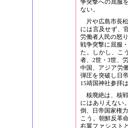
争突撃への屈服
ない。
片や広島市長松
には言及せず、官
労働者人民の怒
戦争突撃に屈服
た。しかし、こ
者、2世・3世、
中国、アジア労
弾圧を突破し日
15靖国神社参拝
核廃絶は、核戦
にはありえない
倒、日帝国家権
こう。朝鮮反革命
右翼ファシスト