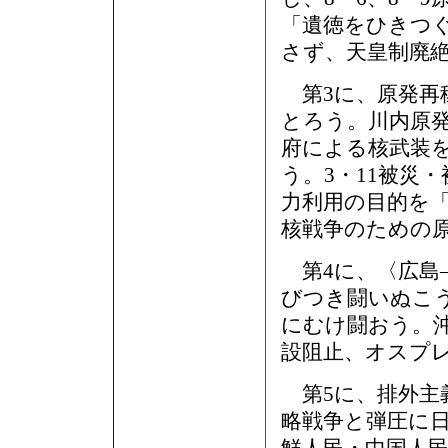
「遺徳をひきつ
さず、天皇制廃
第3に、原発再
とろう。川内原
府による核武装
う。3・11被災
力利用の目的を
核戦争のための
第4に、〈広島
びつき闘いぬこ
にむけ闘おう。
設阻止、オスプ
第5に、排外主
略戦争と弾圧に