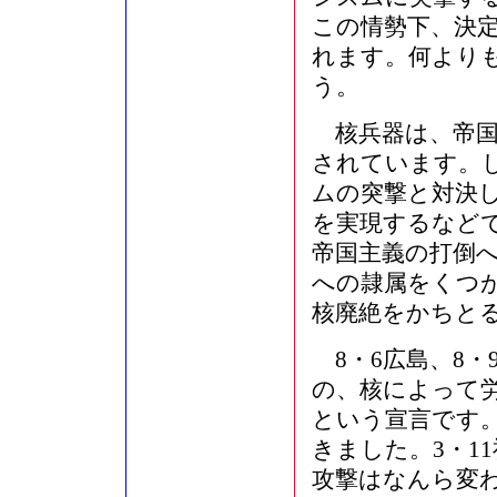
この情勢下、決
れます。何より
う。
核兵器は、帝国
されています。
ムの突撃と対決
を実現するなど
帝国主義の打倒
への隷属をくつ
核廃絶をかちと
8・6広島、8・
の、核によって
という宣言です
きました。3・1
攻撃はなんら変