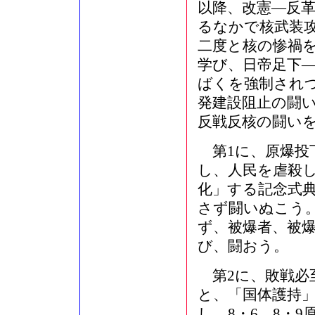
以降、改憲―反
るなかで核武装
二度と核の惨禍
学び、日帝足下
ばくを強制され
発建設阻止の闘い
反戦反核の闘い
第1に、原爆投
し、人民を虐殺
化」する記念式
さず闘いぬこう
ず、被爆者、被爆
び、闘おう。
第2に、敗戦必
と、「国体護持
し、8・6、8・