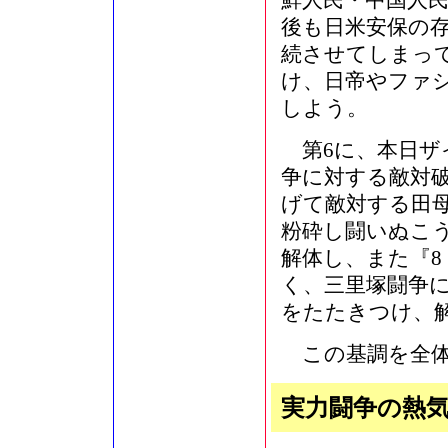
鮮人民・中国人
後も日米安保の
続させてしまっ
け、日帝やファ
しよう。
第6に、本日ザ
争に対する敵対
げて敵対する田
粉砕し闘いぬこ
解体し、また『8
く、三里塚闘争
をたたきつけ、
この基調を全体
実力闘争の熱