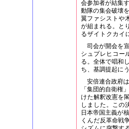
会参加者が結集
動隊の集会破壊
翼ファシストや
が組まれる。と
るザイトクカイ
司会が開会を宣
シュプレヒコー
る。全体で唱和
ち、基調提起に
安倍連合政府は
「集団的自衛権
けた解釈改憲を
しました。この
日本帝国主義が
くんだ反革命戦
シズムに突撃する