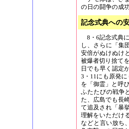
の日の闘争の成
記念式典への
8・6記念式典
し、さらに「集
安倍がぬけぬけ
被爆者切り捨て
日でも早く認定
3・11にも原発
を「御霊」と呼
ふたたびの戦争
た、広島でも長
て追及され「暴
理解をいただけ
などと言い放ち