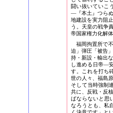
闘い抜いていこ
―『本土』つら
地建設を実力阻
う。天皇の戦争
帝国家権力化解
福岡拘置所で不屈
迫」弾圧「被告」
持・新設・輸出
し進める日帝―
す。これを打ち砕
世の人々、福島
そして当時強制
共に、反戦・反
ばならないと思い
なろうとも、私
く決意です」と