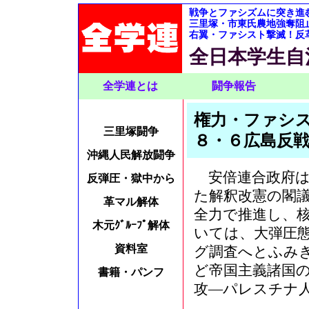
戦争とファシズムに突き進
三里塚・市東氏農地強奪阻
右翼・ファシスト撃滅！反
全日本学生自
全学連とは
闘争報告
権力・ファシ
三里塚闘争
８・６広島反
沖縄人民解放闘争
安倍連合政府は
反弾圧・獄中から
た解釈改憲の閣
革マル解体
全力で推進し、
木元ｸﾞﾙｰﾌﾟ解体
いては、大弾圧
資料室
グ調査へとふみ
ど帝国主義諸国
書籍・パンフ
攻―パレスチナ