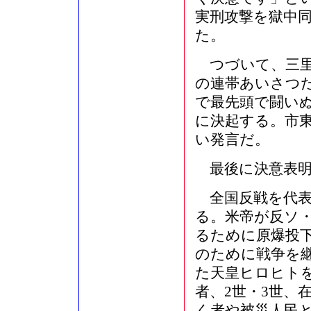
実刑攻撃を獄中
た。
つづいて、三里
の連帯あいさつだ
で最先頭で闘いぬ
に決起する。市
い発言だ。
最後に決意表明
全国反戦を代表
る。米帝が反ソ
るために原爆投
のために戦争を
た天皇ヒロヒト
者、2世・3世、
く者や被災人民