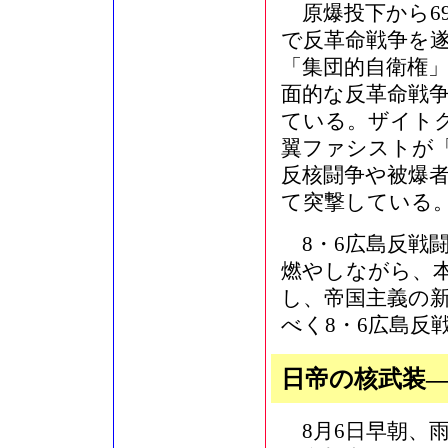
原爆投下から6
で反革命戦争を
「集団的自衛権
面的な反革命戦
ている。ザイト
翼ファシストが
反核闘争や被爆
て突撃している
8・6広島反戦
燃やしながら、
し、帝国主義の
べく8・6広島反
日帝の核武装
8月6日早朝、