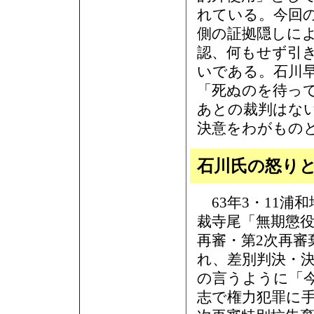
れている。今回
側の証拠隠しに
認、何もせず引
いである。石川
「死ぬのを待っ
あとの裁判はない
決意をわがもの
石川氏の怒り
63年3・11浦和
裁寺尾「無期懲役
再審・第2次再
れ、差別判決・
の言うように「
志で権力犯罪に手