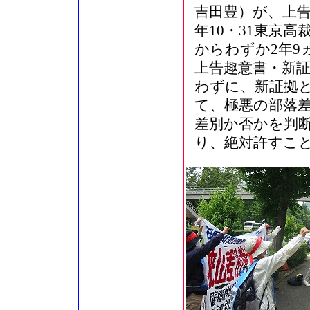
吉田豊）が、上告
年10・31東京
からわずか2年9
上告趣意書・新
わずに、新証拠
て、極悪の部落
差別か否かを判
り、絶対許すこ