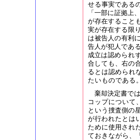
せる事実である
「一部に証拠上
が存在すること
実が存在する限
は被告人の有利
告人が犯人であ
成立は認められ
合しても、右の
るとは認められ
たいものである
棄却決定書では
コップについて
という捜査側の
が行われたとは
ために使用され
ておきながら、