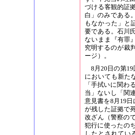
づける客観的証
白」のみである
もなかった」と
要である。石川
ないまま『有罪
究明するのが裁判
ージ）。
8月20日の第1
においても新た
「手拭いに関わ
当」ないし「関
意見書を8月19
が残した証拠で
改ざん（警察の
犯行に使ったの
したとされてい