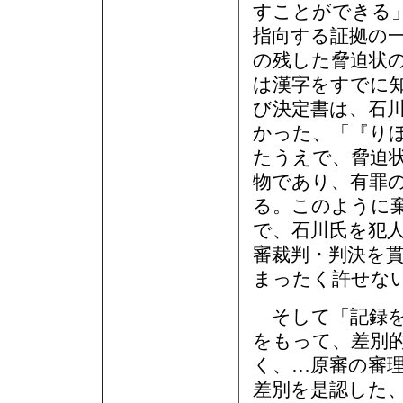
すことができる
指向する証拠の
の残した脅迫状
は漢字をすでに
び決定書は、石
かった、「『り
たうえで、脅迫
物であり、有罪
る。このように
で、石川氏を犯人
審裁判・判決を
まったく許せな
そして「記録を
をもって、差別
く、…原審の審
差別を是認した