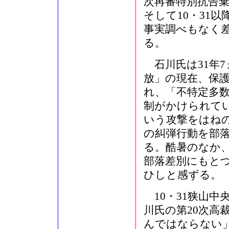
次再審特別抗告
そして10・31
事実調べもなく
る。
石川氏は31年
放」の現在、保
れ、「不特定多
制がかけられて
いう攻撃をはね
の糾弾行動を部
る。酷暑のなか
部落差別にもと
ひしと感ずる。
10・31狭山中
川氏の第20次高
んではならない