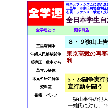
戦争とファシズムに突き進
三里塚・市東氏農地強奪阻
右翼・ファシスト撃滅！反
全日本学生自
全学連とは
闘争報告
８・９狭山上告
三里塚闘争
東京高裁の再審
沖縄人民解放闘争
利
反弾圧・獄中から
革マル解体
5・23闘争実
木元ｸﾞﾙｰﾌﾟ解体
宣行動を闘う
資料室
書籍・パンフ
狭山事件の犯人
一雄氏に対し、1