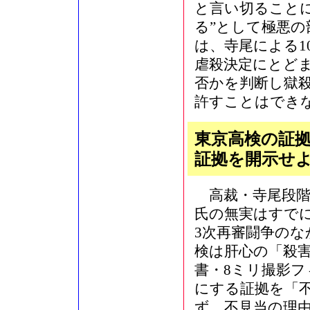
と言い切ること
る”として極悪
は、寺尾による1
虐殺決定にとど
否かを判断し獄
許すことはでき
東京高検の証
証拠を開示せ
高裁・寺尾段階
氏の無実はすで
3次再審闘争のな
検は肝心の「殺
書・8ミリ撮影
にする証拠を「
ず、不見当の理