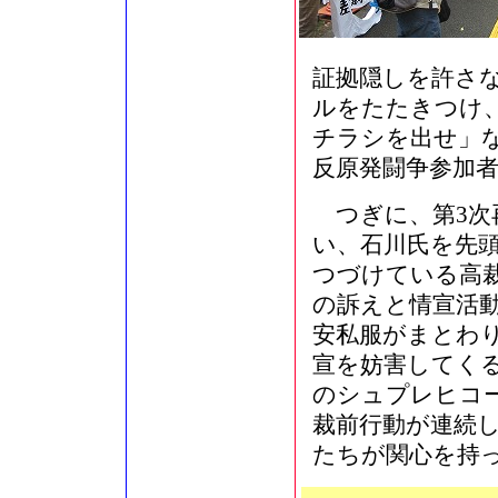
証拠隠しを許さ
ルをたたきつけ
チラシを出せ」
反原発闘争参加
つぎに、第3次
い、石川氏を先
つづけている高
の訴えと情宣活
安私服がまとわ
宣を妨害してく
のシュプレヒコ
裁前行動が連続
たちが関心を持