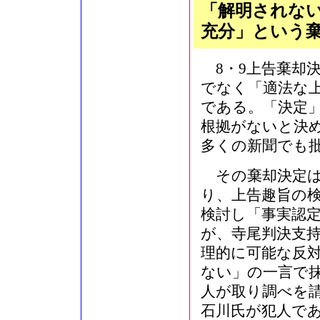
「解明されな
充分」という
8・9上告棄却
でなく「適法な
である。「決定
根拠がないと決
多くの新聞でも
その棄却決定は
り、上告趣旨の
検討し「事実認
が、寺尾判決支
理的に可能な反
ない」の一言で
人が取り調べを請
石川氏が犯人で