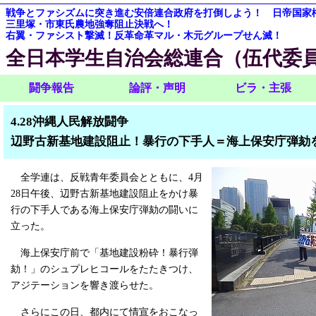
戦争とファシズムに突き進む安倍連合政府を打倒しよう！ 日帝国家
三里塚・市東氏農地強奪阻止決戦へ！
右翼・ファシスト撃滅！反革命革マル・木元グループせん滅！
全日本学生自治会総連合（伍代委
闘争報告
論評・声明
ビラ・主張
4.28沖縄人民解放闘争
辺野古新基地建設阻止！暴行の下手人＝海上保安庁弾劾
全学連は、反戦青年委員会とともに、4月
28日午後、辺野古新基地建設阻止をかけ暴
行の下手人である海上保安庁弾劾の闘いに
立った。
海上保安庁前で「基地建設粉砕！暴行弾
劾！」のシュプレヒコールをたたきつけ、
アジテーションを響き渡らせた。
さらにこの日、都内にて情宣をおこなっ