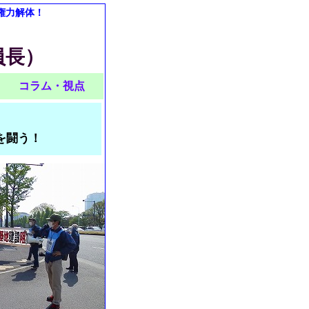
権力解体！
員長）
コラム・視点
を闘う！