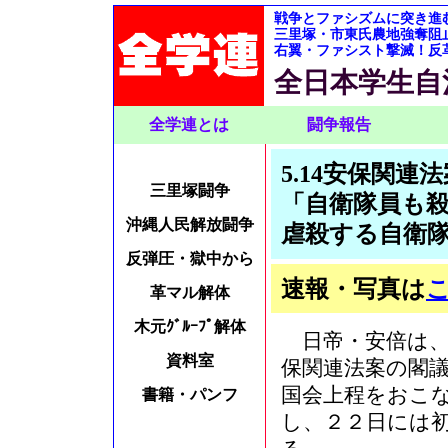
戦争とファシズムに突き進
三里塚・市東氏農地強奪阻
右翼・ファシスト撃滅！反
全日本学生自
全学連とは
闘争報告
5.14安保関
三里塚闘争
「自衛隊員も
沖縄人民解放闘争
虐殺する自衛
反弾圧・獄中から
速報・写真は
革マル解体
木元ｸﾞﾙｰﾌﾟ解体
日帝・安倍は、
資料室
保関連法案の閣
国会上程をおこ
書籍・パンフ
し、２２日には