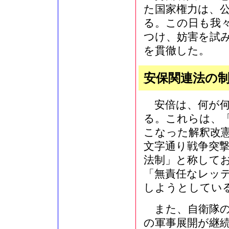
た国家権力は、
る。この日も我
つけ、妨害を試
を貫徹した。
安保関連法の
安倍は、何が何
る。これらは、
こなった解釈改
文字通り戦争突
法制」と称して
「無責任なレッ
しようとしてい
また、自衛隊の
の軍事展開が継