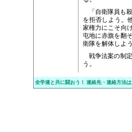
「自衛隊員も殺
を拒否しよう。
家権力にこそ向
屯地に赤旗を翻
衛隊を解体しよ
戦争法案の制定
う。
全学連と共に闘おう！ 連絡先・連絡方法は