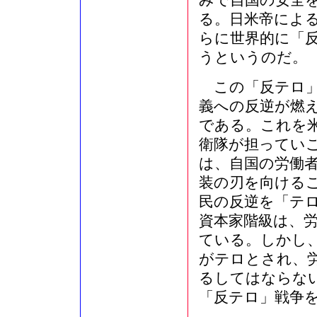
みで自国の安全
る。日米帝によ
らに世界的に「
うというのだ。
この「反テロ」
義への反逆が燃
である。これを
衛隊が担ってい
は、自国の労働
装の刃を向ける
民の反逆を「テ
資本家階級は、
ている。しかし
がテロとされ、
るしてはならな
「反テロ」戦争