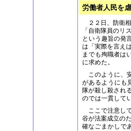
労働者人民を
２２日、防衛相
「自衛隊員のリ
という趣旨の発
は「実際を言え
までも殉職者は
に求めた。
このように、安
があるようにも
隊が殺し殺され
のでは一貫して
ここで注意して
谷が法案成立のた
確なごまかしで