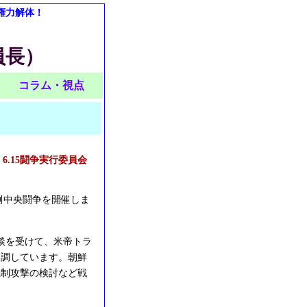
権力解体！
員長）
コラム・視点
6.15闘争実行委員会
倒中央闘争を開催しま
談を受けて、米帝トラ
同調しています。朝鮮
先制攻撃の検討など戦