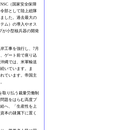
NSC（国家安全保障
司令部として陸上総隊
れました。過去最大の
ステム）の導入やオス
プが小型核兵器の開発
岸工事を強行し、7月
は、ゲート前で座り込
。沖縄では、米軍輸送
が続いています。ま
われています。帝国主
う。
を取り払う裁量労働制
の問題をはらむ高度プ
果給へ、「生産性を上
て資本の隷属下に置く