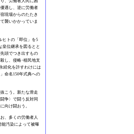
り、労働者人民に困
を優遇し、逆に労働者
野宿現場からのたたき
して襲いかかっていま
ルヒトの「即位」を5
な皇位継承を図るとと
が先頭でつき出すもの
殺し、侵略･植民地支
の永続化を許すわけには
」命名150年式典への
抜こう。新たな滑走
力闘争〉で闘う反対同
港に向け闘おう。
なお、多くの労働者人
射能汚染によって被曝