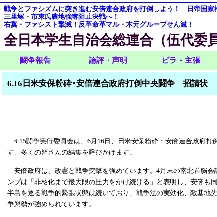
戦争とファシズムに突き進む安倍連合政府を打倒しよう！ 日帝国家
三里塚・市東氏農地強奪阻止決戦へ！
右翼・ファシスト撃滅！反革命革マル・木元グループせん滅！
全日本学生自治会総連合（伍代委
闘争報告
論評・声明
ビラ・主張
6.16日米安保粉砕･安倍連合政府打倒中央闘争 招請状
6.15闘争実行委員会は、6月16日、日米安保粉砕・安倍連合政府打
す。多くの皆さんの結集を呼びかけます。
安倍政府は、改憲と戦争突撃を強めています。4月末の南北首脳会
ンプは「非核化まで最大限の圧力をかけ続ける」と表明し、安倍も
半島を巡る戦争的緊張状態は続いており、戦争法の実効化、敵基地
争態勢が強められています。