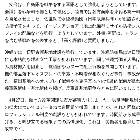
安倍は、自衛隊を戦争をする軍隊として強化しようとしています。
会議）を戦争司令部として強化し、陸自では各方面隊を束ねる統一
を発足させました。佐世保で水陸機動団（日本版海兵隊）が創設さ
防衛予算をもって、イージスアショア（地上配備型ミサイル防衛シ
プレイの配備などを強行しようとしています。外相･河野は、トラン
を含む核戦略を公表すると、｢高く評価｣と賛同しました。
沖縄では、辺野古新基地建設を強行しています。沖縄防衛局は連日護
にも本格的な埋め立て工事が狙われています。闘う沖縄労働者人民
み資材搬入を阻止し、抗議船やカヌーで阻止行動を展開しています
機の部品落下やオスプレイの墜落・不時着が相次ぐなど事件・事故
た、横田基地へのオスプレイ配備や木更津基地への恒常的配備が狙
義軍隊解体・基地解体を掲げ、反軍反基地闘争をともに闘いましょ
4月27日、働き方改革関連法案が審議入りしました。労働時間規制
の拡大についてはデータねつ造問題で撤回しましたが、それと同様
ロフェッショナル制度の創設などが狙われています。時間給から成
げる」と叫び立てる極限までの労働強化、これは、労働者を徹底し
攻撃です。