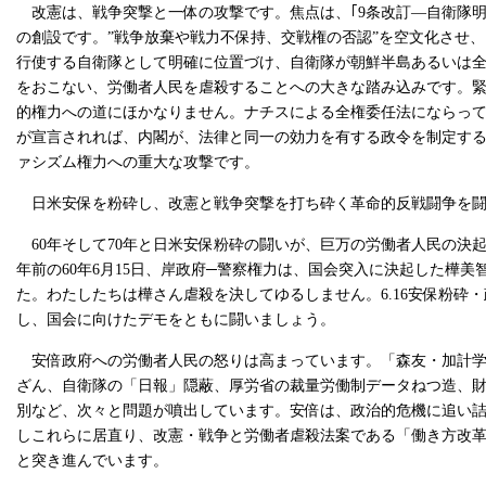
改憲は、戦争突撃と一体の攻撃です。焦点は、｢9条改訂―自衛隊明記
の創設です。”戦争放棄や戦力不保持、交戦権の否認”を空文化させ
行使する自衛隊として明確に位置づけ、自衛隊が朝鮮半島あるいは
をおこない、労働者人民を虐殺することへの大きな踏み込みです。
的権力への道にほかなりません。ナチスによる全権委任法にならっ
が宣言されれば、内閣が、法律と同一の効力を有する政令を制定す
ァシズム権力への重大な攻撃です。
日米安保を粉砕し、改憲と戦争突撃を打ち砕く革命的反戦闘争を闘
60年そして70年と日米安保粉砕の闘いが、巨万の労働者人民の決起
年前の60年6月15日、岸政府─警察権力は、国会突入に決起した樺美
た。わたしたちは樺さん虐殺を決してゆるしません。6.16安保粉砕
し、国会に向けたデモをともに闘いましょう。
安倍政府への労働者人民の怒りは高まっています。「森友・加計学
ざん、自衛隊の「日報」隠蔽、厚労省の裁量労働制データねつ造、
別など、次々と問題が噴出しています。安倍は、政治的危機に追い
しこれらに居直り、改憲・戦争と労働者虐殺法案である「働き方改
と突き進んでいます。