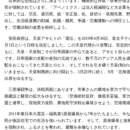
世界的な恐慌はさらに深まっています。極限的な搾取・収奪が強ま
苦が強制されています。「アベノミクス」は法人税減税など大企業
に対しては、労災、過労死、総「非正規」化、首切り・長期失業、
出し、生活保護費の削減、飢餓・餓死、争議・労働運動への弾圧と
す。労働法制の改悪を粉砕しよう。
安倍政府は、天皇アキヒトの「退位」を2019年4月30日、皇太子ナ
月1日という日程を決定しました。この天皇代替わり攻撃は、安定的
もに、天皇・天皇制こそが日帝国家の中心であると、アキヒト自ら
です。日帝国家の支配や差別の元凶であり、数千万のアジア人民を虐
配をおこなってきた天皇ヒロヒト、そしてそれを引き継ぐ天皇(制)
いきません。天皇制廃絶に向け闘おう。3月訪沖に続く、8月「北海道
出席をゆるすな。
三里塚闘争は、決戦局面にあります。市東さんの農地を実力で守り
路建設と騒音の拡大をゆるすな。〈空港絶対反対、徹底非妥協、実
盟と連帯し、現地実力攻防、農地死守決戦を爆発させよう。空港廃
2011年東日本大震災―福島第1原発爆発から7年がたちました。今
民が仮設住宅での生活を強いられています。 そして、原発爆発と放
を強制され、ふるさとを奪われ、避難を余儀なくされています。