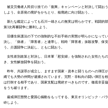
被災労働者人民切り捨ての「復興」キャンペーンと対決して闘おう
しよう。全原発の廃炉をかちとり、核廃絶に向け闘おう。、
新たな鑑定によっても石川一雄さんの無実は明らかです。戦闘的部
第3次再審闘争に勝利しよう。
旧優生保護法の下での強制的な不妊手術の実態が明らかになってい
決し、「病者」「障害者」と連帯し、戦時「障害者」抹殺攻撃、保
う。介護闘争に決起し、ともに闘おう。
女性差別政策と対決し、日本軍「慰安婦」を強制された女性たちの
き、女性解放闘争を闘おう。
昨年、共謀罪が成立し、ますます国家・資本と闘うものへの弾圧が
縄でも大勢の仲間が逮捕されています。完黙・非転向の闘い弾圧を
は打倒する相手であり、国家支配は廃絶すべきものです。徹底非妥
をうち破ります。
厳戒弾圧態勢と愛国心煽動をもってする、東京オリンピック・パラ
砕しよう。