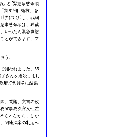
｣と｢緊急事態条項｣
、「集団的自衛権」を
全世界に出兵し、戦闘
緊急事態条項は、独裁
て、いったん緊急事態
ることができます。フ
おう。
で闘われました。55
智子さんを虐殺しまし
・政府打倒闘争に結集
園」問題、文書の改
財務省事務次官女性差
詰められながら、しか
革」関連法案の制定へ