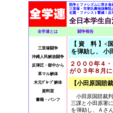
戦争とファシズムに突き進
三里塚・市東氏農地強奪阻
右翼・ファシスト撃滅！反
全日本学生自
全学連とは
闘争報告
【 資 料 】
三里塚闘争
を弾劾し、 小
沖縄人民解放闘争
２０００年４・
反弾圧・獄中から
が０３年８月に
革マル解体
【小田原国賠
木元ｸﾞﾙｰﾌﾟ解体
資料室
小田原国賠裁判
書籍・パンフ
三課と小田原署
を弾劾し、Ａさ