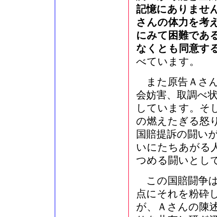
記憶にありませ
さんの体力を考
にみて困難であ
なくとも同意す
べています。
また原告Ａさん
会妨害、取調べ
しています。そ
の燃えたぎる怒
国賠提訴の闘い
いにたちあがる
つめる闘いとし
この国賠闘争は
点にそれを粉砕
が、Ａさんの陳