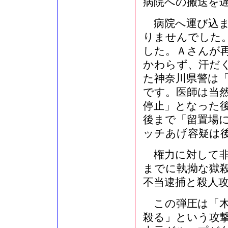
病院への搬送を
病院へ運び込ま
りませんでした
した。Ａさんが
かわらず、汗だ
た神奈川県警は
です。医師は当
停止」となった
後まで「留置場
ッチあげ容疑は
権力に対して非
までに執拗な獄
不当逮捕と殺人
この弾圧は「木
殺る」という攻