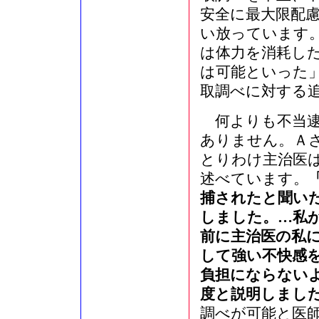
安全に最大限配
い放っています
は体力を消耗し
は可能といった
取調べに対する
何よりも不当逮
ありません。Ａ
とりわけ主治医
述べています。
捕されたと聞い
しました。…私
前に主治医の私
して強い不快感
負担にならない
度と説明しまし
調べが可能と医