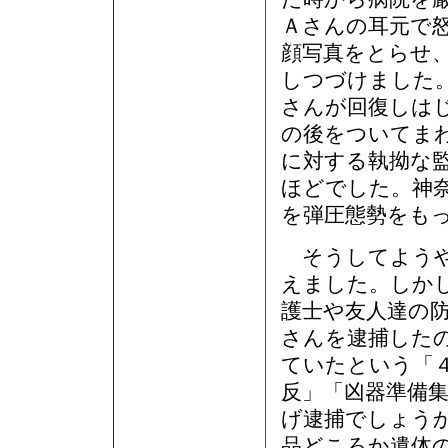
Ａさんの耳元で
顔写真をとらせ
しつづけました
さんが回復しは
の後をついてま
に対する執拗な
ほどでした。神
を弾圧態勢をも
そうしてようや
えました。しか
護士や友人達の
さんを逮捕した
ていたという「
反」「凶器準備
げ逮捕でしょう
品どころか遺体