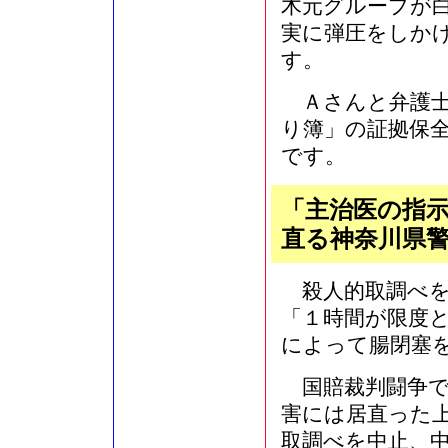
木元グループが
実に弾圧をしか
す。
Ａさんと弁護士
り簿」の証拠保
です。
「主治医の指
直る神奈川県
殺人的取調べを
「１時間が限度
によって腸閉塞
国賠裁判闘争で
害には居直った
取調べを中止、