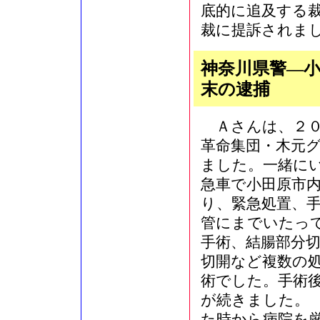
底的に追及する
裁に提訴されま
神奈川県警―
末の逮捕
Ａさんは、２０
革命集団・木元
ました。一緒に
急車で小田原市
り、緊急処置、
管にまでいたっ
手術、結腸部分
切開など複数の
術でした。手術
が続きました。
た時から病院を