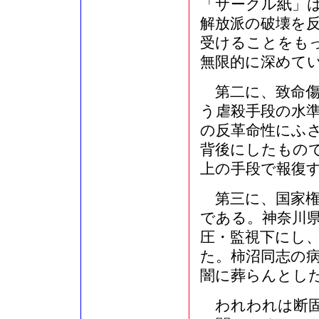
「サークル紙」
解放派の破壊を
受けることをも
無限的に深めて
第二に、致命傷
う虐殺手段の水
の反革命性にふ
背後にしたもの
上の手段で報復
第三に、国家権
である。神奈川
圧・監視下にし
た。柿沼同志の
闇に葬らんとし
われわれは断固