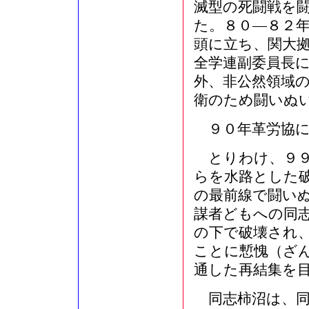
滅型の死闘戦を
た。８０―８２
頭に立ち、関大
全学連副委員長
外、非公然領域
衛のため闘いぬ
９０年革労協に
とりわけ、９９
らを水路とした
の最前線で闘い
謀者どもへの同
の下で破壊され
ことに慙愧（ざ
通した再結集を
同志柿沼は、同