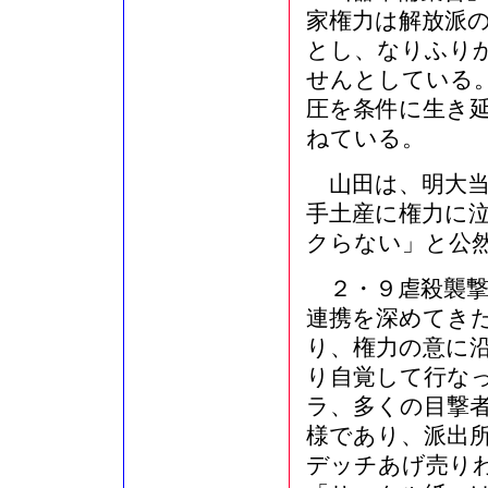
家権力は解放派
とし、なりふり
せんとしている
圧を条件に生き
ねている。
山田は、明大当
手土産に権力に
クらない」と公
２・９虐殺襲撃
連携を深めてき
り、権力の意に
り自覚して行な
ラ、多くの目撃
様であり、派出
デッチあげ売り