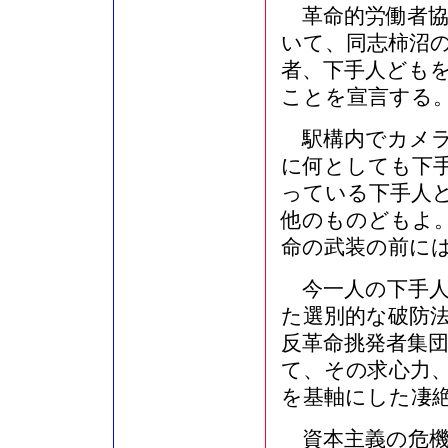
革命的労働者協
いて、同志柿沼
者、下手人ども
ことを宣言する
駅構内でカメラ
に何としても下
っている下手人
他のものどもよ
命の武装の前に
今一人の下手人
た選別的な破防
反革命挑発者集
て、その求心力
を基軸にした凄
資本主義の危機