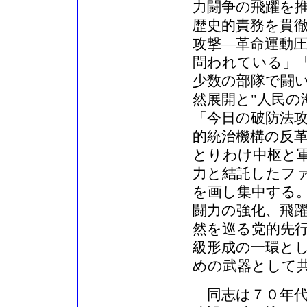
力闘争の飛躍を
歴史的責務を貫
攻撃―革命運動
問われている」
少数の部隊で闘
然展開と"人民の
「今日の破防法
的統治機構の反
とりわけ中枢と
力と結託したフ
を画し集中する
闘力の強化、飛
然を巡る党的先
級形成の一環と
めの武器として
同志は７０年代