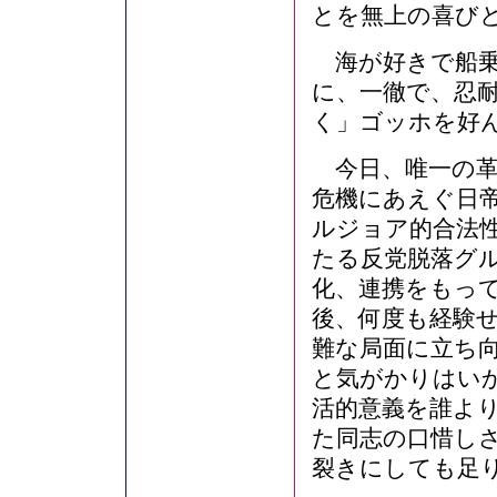
とを無上の喜び
海が好きで船乗
に、一徹で、忍
く」ゴッホを好
今日、唯一の革
危機にあえぐ日
ルジョア的合法
たる反党脱落グ
化、連携をもっ
後、何度も経験
難な局面に立ち
と気がかりはい
活的意義を誰よ
た同志の口惜し
裂きにしても足