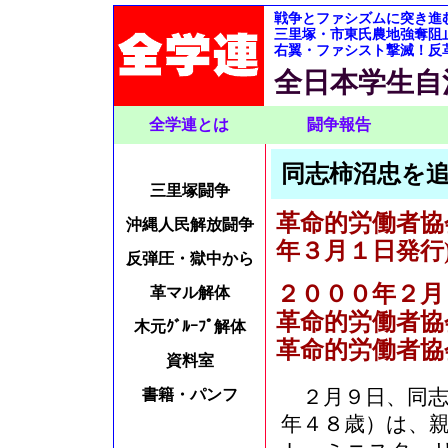
戦争とファシズムに突き進
三里塚・市東氏農地強奪阻
右翼・ファシスト撃滅！反
全日本学生自
全学連とは
闘争報告
同志柿沼忠を
三里塚闘争
革命的労働者協
沖縄人民解放闘争
年３月１日発行
反弾圧・獄中から
２０００年２月
革マル解体
革命的労働者協
木元ｸﾞﾙｰﾌﾟ解体
革命的労働者協
資料室
２月９日、同志
書籍・パンフ
年４８歳）は、