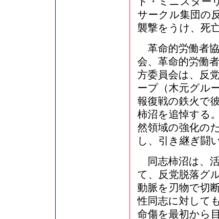
ト・ミニスター
サークル集団の
襲撃をうけ、死
革命的労働者協
会、革命的労働
方委員会は、反
ープ（木元グル
報復戦の鉄火で
柿沼を追悼する
然領域の強化の
し、引き継ぎ闘
同志柿沼は、活
て、反党脱落グ
動脈を刃物で切
性同志に対して
命傷を最初から