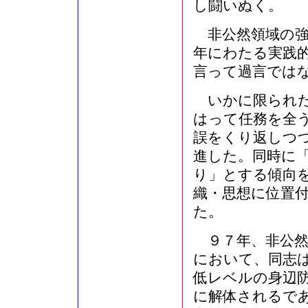
し闘いぬく。
非公然領域の強
年にわたる実践
言って過言では
いかに限られた
はって任務を全
誤をくり返しつ
進した。同時に
り」とする傾向
織・思想に位置
た。
９７年、非公然
において、同志
低レベルの身辺
に解体されるで