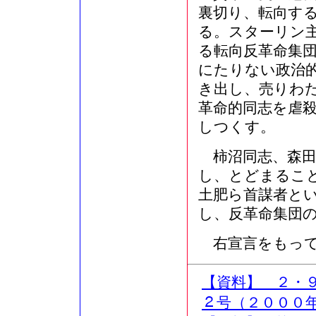
裏切り、転向す
る。スターリン
る転向反革命集
にたりない政治
き出し、売りわ
革命的同志を虐
しつくす。
柿沼同志、森田
し、とどまるこ
土肥ら首謀者と
し、反革命集団
右宣言をもって
【資料】 ２・
２号（２０００