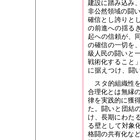
建設に踏み込み
非公然領域の闘
確信とし誇りと
の前進への揺る
起への信頼が、
の確信の一切を
級人民の闘いと
戦術化すること
に据えつけ、闘
スタ的組織性を
合理化とは無縁
律を実践的に獲
た。闘いと団結
け、長期にわた
る壁として対象
格闘の共有化な