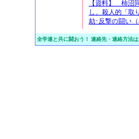
【資料】 柿沼
し、殺人的「取
劾･反撃の闘い
全学連と共に闘おう！ 連絡先・連絡方法は