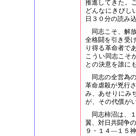
推進してきた。
どんなにきびし
日３０分の読み
同志こそ、解放
全格闘を引き受
り得る革命者で
こうい同志こそ
との決意を誰に
同志の全営為の
革命虐殺が兇行
み、あせりにみ
が、その代償が
同志柿沼は、１
翼、対日共闘争
９・１４―１５