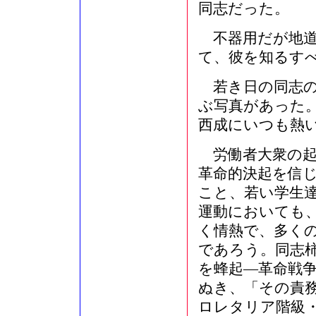
同志だった。
不器用だが地道
て、彼を知るす
若き日の同志の
ぶ写真があった
西成にいつも熱
労働者大衆の起
革命的決起を信
こと、若い学生
運動においても
く情熱で、多く
であろう。同志
を蜂起―革命戦
ぬき、「その責
ロレタリア階級