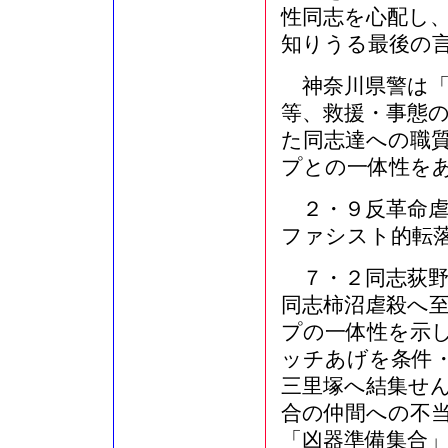
性同志を心配し
知りうる最後の
神奈川県警は「
等、救援・事態
た同志達への職
プとの一体性を
２・９反革命虐
ファシスト的転
７・２同志荻野
同志柿沼虐殺へ
プの一体性を示
ッチあげを条件
三里塚へ結集せ
合の仲間への不
「凶器準備集合