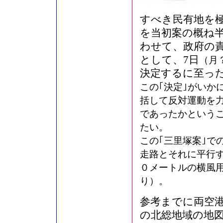
すべき民有地を
を当初案の概ね半
わせて、政府の
として、7日
（月
決定するに至っ
この｢決定｣がいか
括して反対運動を力
であったかという
たい。
この｢三里塚案｣で
走路とそれに平行
０メートルの横風
り）。
参考までに両空
の北総地域の地