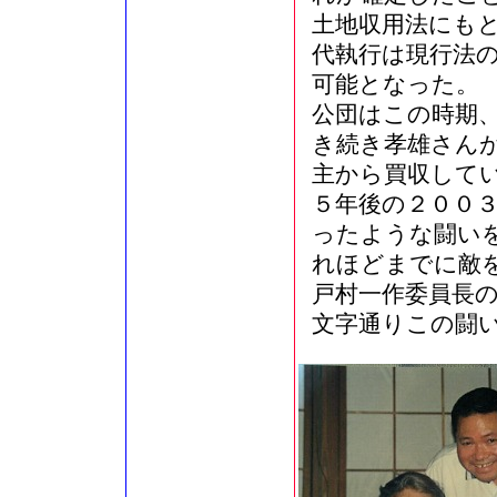
土地収用法にも
代執行は現行法
可能となった。
公団はこの時期
き続き孝雄さんが
主から買収して
５年後の２００
ったような闘い
れほどまでに敵
戸村一作委員長の
文字通りこの闘