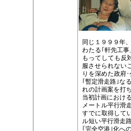
同じ１９９９年
わたる｢軒先工事
もってしても反
服させられない
りを深めた政府･
｢暫定滑走路｣な
れの計画案を打
当初計画におけ
メートル平行滑
すでに取得して
ル短い平行滑走路
｢完全空港｣化