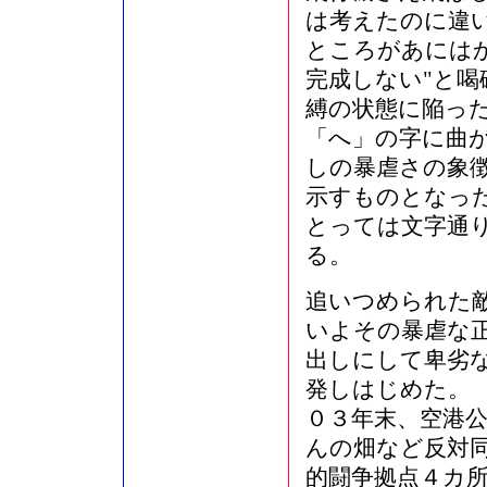
は考えたのに違
ところがあにはか
完成しない"と
縛の状態に陥っ
「へ」の字に曲
しの暴虐さの象
示すものとなった
とっては文字通
る。
追いつめられた
いよその暴虐な
出しにして卑劣
発しはじめた。
０３年末、空港
んの畑など反対
的闘争拠点４カ