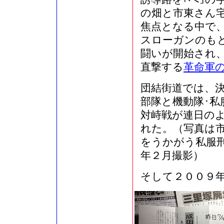
の畑と市東さん
焦点となる中で、
スローガンのもと
闘いが開始され
直撃する
革命軍
団結街道では、
部隊と機動隊･私
対峙戦が連日の
れた。（写真は
をうかがう私服
年２月撮影）
そして２００９