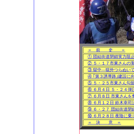
＝ 前 史 ＝
① 団結街道閉鎖実力阻
② ５・１７市東さんの
③ 獄中―獄外つらぬい
④ ｢第３誘導路｣建設
⑤ ５・２５市東さん勾
⑥ ６月４日 ５・２４弾
⑦ ６月８日 市東さんを
⑧ ６月１２日 鈴木幸
⑨ ６・２７ 団結街道閉
⑩ ６月２８日 夜陰に
＝ 決 意 ＝