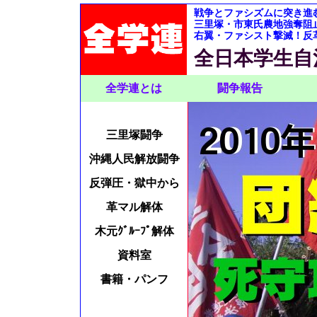
戦争とファシズムに突き進
三里塚・市東氏農地強奪阻
右翼・ファシスト撃滅！反
全日本学生自
全学連とは
闘争報告
三里塚闘争
沖縄人民解放闘争
反弾圧・獄中から
革マル解体
木元ｸﾞﾙｰﾌﾟ解体
資料室
書籍・パンフ