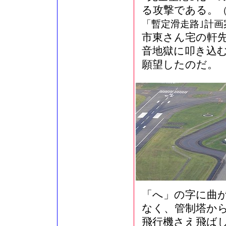
る攻撃である。
「暫定滑走路｣計画
市東さん宅の軒
音地獄に叩き込
願望したのだ。
「へ」の字に曲
なく、管制塔か
飛行機さえ飛ば