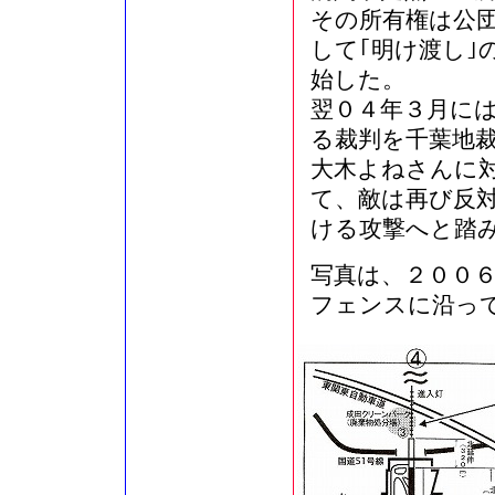
その所有権は公
して｢明け渡し｣
始した。
翌０４年３月には
る裁判を千葉地
大木よねさんに
て、敵は再び反
ける攻撃へと踏
写真は、２００
フェンスに沿っ