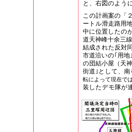
と、右図のよう
この計画案の「
ートル滑走路用地
中に位置したのが
道天神峰十余三線
結成された反対
市道沿いの｢用地
の団結小屋（天神
街道｣として、南
転によって現在で
装したデモ隊が