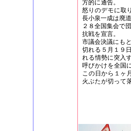
方的に通告。
怒りのデモに取
長小泉一成は廃
２８全国集会で
抗戦を宣言。
市議会決議にも
切れる５月１９
れる情勢に突入
呼びかけを全国
この日から１ヶ
火ぶたが切って