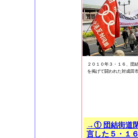
２０１０年３・１６、団
を掲げて闘われた対成田
→① 団結街道
言した５・１