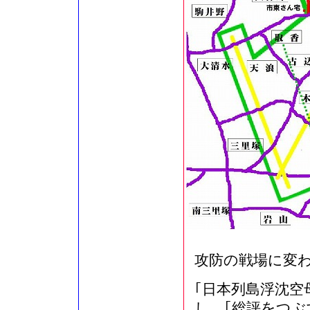
攻防の戦場に変
｢日本列島浮沈空
し、｢総評をつぶ