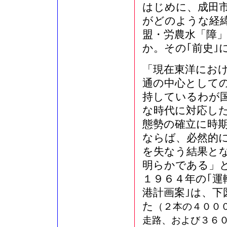
はじめに、成田市
がどのような経緯
盟・労農水「障
か。その｢前史｣
「現在東洋にお
通の中心として
持しているわが
な時代に対応し
態勢の確立に時
ならば、必然的
を失なう結果と
明らかである」
１９６４年の｢運
港計画案｣は、
た
（２本の４００
走路、および３６