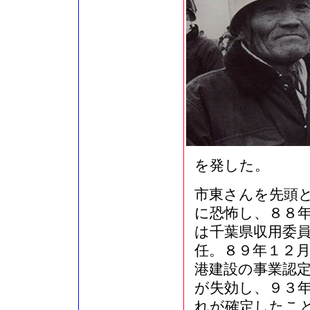
を発した。
市東さんを先頭
に恐怖し、８８
は千葉県収用委
任。８９年１２
港建設の事業認
が失効し、９３
れが確定したこ