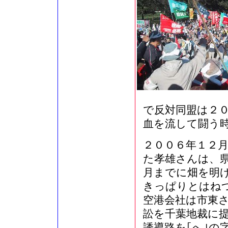
で反対同盟は２
血を流して闘う時
２００６年１２
た孝雄さんは、
月までに畑を明
きっぱりとはね
空港会社は市東さ
訟を千葉地裁に
誘導路を｢へ｣の